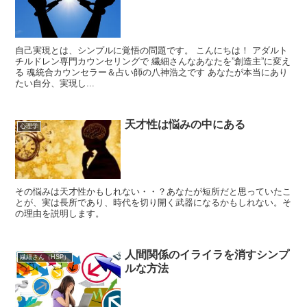
自己実現とは、シンプルに覚悟の問題です。 こんにちは！ アダルト
チルドレン専門カウンセリングで 繊細さんなあなたを”創造主”に変え
る 魂統合カウンセラー＆占い師の八神浩之です あなたが本当にあり
たい自分、実現し...
天才性は悩みの中にある
心理学
その悩みは天才性かもしれない・・？あなたが短所だと思っていたこ
とが、実は長所であり、時代を切り開く武器になるかもしれない。そ
の理由を説明します。
人間関係のイライラを消すシンプ
繊細さん（HSP）
ルな方法