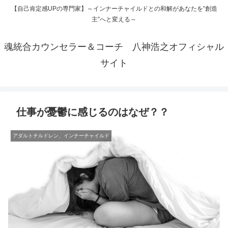
【自己肯定感UPの専門家】～インナーチャイルドとの和解があなたを”創造
主”へと変える～
魂統合カウンセラー＆コーチ 八神浩之オフィシャル
サイト
仕事が憂鬱に感じるのはなぜ？？
アダルトチルドレン、インナーチャイルド