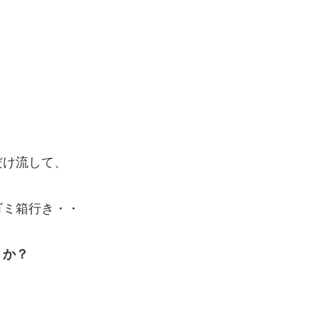
だけ流して、
ゴミ箱行き・・
うか？