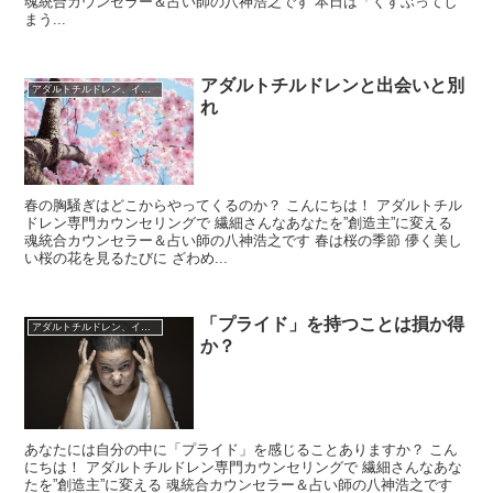
魂統合カウンセラー＆占い師の八神浩之です 本日は「くすぶってし
まう...
アダルトチルドレンと出会いと別
アダルトチルドレン、インナーチャイルド
れ
春の胸騒ぎはどこからやってくるのか？ こんにちは！ アダルトチル
ドレン専門カウンセリングで 繊細さんなあなたを”創造主”に変える
魂統合カウンセラー＆占い師の八神浩之です 春は桜の季節 儚く美し
い桜の花を見るたびに ざわめ...
「プライド」を持つことは損か得
アダルトチルドレン、インナーチャイルド
か？
あなたには自分の中に「プライド」を感じることありますか？ こん
にちは！ アダルトチルドレン専門カウンセリングで 繊細さんなあな
たを”創造主”に変える 魂統合カウンセラー＆占い師の八神浩之です