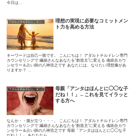
今日は...
理想の実現に必要なコミットメン
アダルトチルドレン、インナーチャイルド
ト力を高める方法
キーワードは自己一致です。 こんにちは！ アダルトチルドレン専門
カウンセリングで 繊細さんなあなたを”創造主”に変える 魂統合カウ
ンセラー＆占い師の八神浩之です あなたには、なりたい理想像があ
りますか？ ...
母親「アンタはほんとに◯◯な子
アダルトチルドレン、インナーチャイルド
だね！！」←これを見てイラッと
する方へ
なんか・・腹が立つ・・・。 こんにちは！ アダルトチルドレン専門
カウンセリングで 繊細さんなあなたを”創造主”に変える 魂統合カウ
ンセラー＆占い師の八神浩之です 母親「アンタはほんとに◯◯な子
だね！！」 あなたなら ...