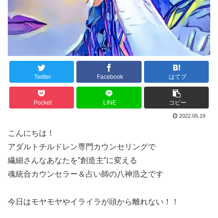
Twitter
Facebook
はてブ
Pocket
LINE
コピー
2022.05.19
こんにちは！
アダルトチルドレン専門カウンセリングで
繊細さんなあなたを”創造主”に変える
魂統合カウンセラー＆占い師の八神浩之です
今日はモヤモヤやイライラが頭から離れない！！