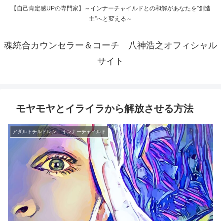
【自己肯定感UPの専門家】～インナーチャイルドとの和解があなたを”創造
主”へと変える～
魂統合カウンセラー＆コーチ 八神浩之オフィシャル
サイト
モヤモヤとイライラから解放させる方法
アダルトチルドレン、インナーチャイルド