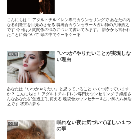
こんにちは！ アダルトチルドレン専門カウンセリングで あなたの内
なる創造主を目覚めさせる 魂統合カウンセラー＆占い師の八神浩之
です 今日は人間関係の悩みについて書いてみます。 誰かから言われ
たことに傷ついて 頭の中でぐーるぐーる...
”いつか”やりたいことが実現しな
在り方
い理由
あなたは「いつかやりたい」と思っていること いくつ持っています
か？ こんにちは！ アダルトチルドレン専門カウンセリングで 繊細さ
んなあなたを”創造主”に変える 魂統合カウンセラー＆占い師の八神浩
之です 将来の夢や...
眠れない夜に気づいてほしい１つ
心理学
の事