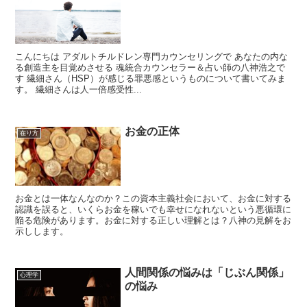
こんにちは アダルトチルドレン専門カウンセリングで あなたの内な
る創造主を目覚めさせる 魂統合カウンセラー＆占い師の八神浩之で
す 繊細さん（HSP）が感じる罪悪感というものについて書いてみま
す。 繊細さんは人一倍感受性...
お金の正体
在り方
お金とは一体なんなのか？この資本主義社会において、お金に対する
認識を誤ると、いくらお金を稼いでも幸せになれないという悪循環に
陥る危険があります。お金に対する正しい理解とは？八神の見解をお
示しします。
人間関係の悩みは「じぶん関係」
心理学
の悩み