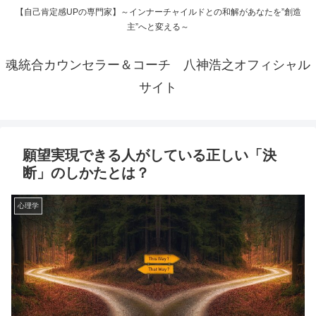
【自己肯定感UPの専門家】～インナーチャイルドとの和解があなたを”創造
主”へと変える～
魂統合カウンセラー＆コーチ 八神浩之オフィシャル
サイト
願望実現できる人がしている正しい「決
断」のしかたとは？
心理学